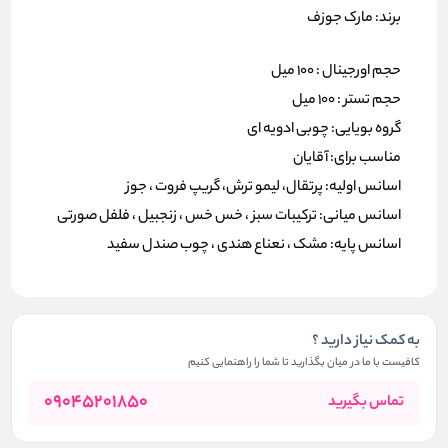
برند: مارک جوزف
حجم اورجینال : 100 میل
حجم تستر : 100 میل
گروه بویایی: چوبی ادویه ای
مناسب برای: آقایان
اسانس اولیه: پرتقال، لیمو ترش، گریپ فروت ، جوز
اسانس میانی: ترکیبات سبز ، خس خس ، زنجبیل ، فلفل صورتی
اسانس پایه: مشک ، نعناع هندی ، چوب صندل سفید
به کمک نیاز دارید ؟
کافیست با ما در میان بگذارید تا شما را راهنمایی کنیم
09045201850
تماس بگیرید