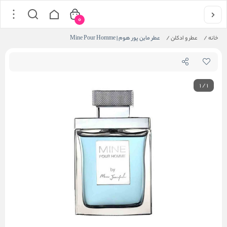
0
خانه
/
عطر و ادکلن
/
عطر ماین پور هوم | Mine Pour Homme
1
/
1