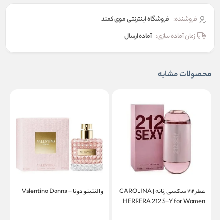
فروشنده:
فروشگاه اینترنتی موی کمند
زمان آماده سازی:
آماده ارسال
محصولات مشابه
عطر ۲۱۲ سکسی زنانه | CAROLINA
والنتینو دونا – Valentino Donna
a
HERRERA 212 S–Y for Women