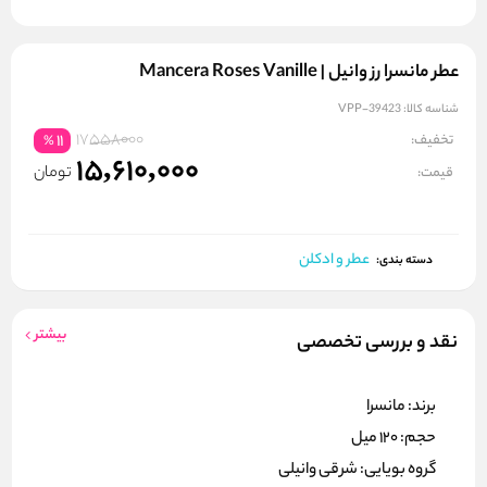
عطر مانسرا رز وانیل | Mancera Roses Vanille
شناسه کالا:
VPP-39423
17558000
تخفیف:
11
%
15,610,000
تومان
قیمت:
عطر و ادکلن
دسته بندی:
بیشتر
نقد و بررسی تخصصی
برند: مانسرا
حجم: 120 میل
گروه بویایی: شرقی وانیلی