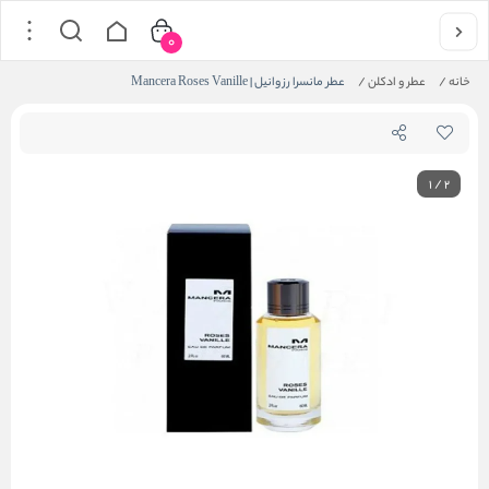
0
خانه
/
عطر و ادکلن
/
عطر مانسرا رز وانیل | Mancera Roses Vanille
1
/
2