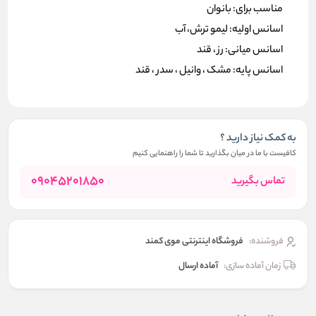
مناسب برای: بانوان
اسانس اولیه: لیمو ترش، آب
اسانس میانی: رز ، قند
اسانس پایه: مشک ، وانیل ، سدر ، قند
به کمک نیاز دارید ؟
کافیست با ما در میان بگذارید تا شما را راهنمایی کنیم
09045201850
تماس بگیرید
فروشنده:
فروشگاه اینترنتی موی کمند
زمان آماده سازی:
آماده ارسال