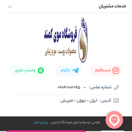
خدمات مشتریان
صفحه اصلی
تماس با ما
بلاگ
نحوه ارسال کالا
اینستاگرام
تلگرام
واتساپ تجاری
شماره تماس :
-
09040102095
آدرس :
ایران - تهران - تجریش
طراحی، توسعه و اجرای فروشگاه اینترنتی:
ویرا پردازش