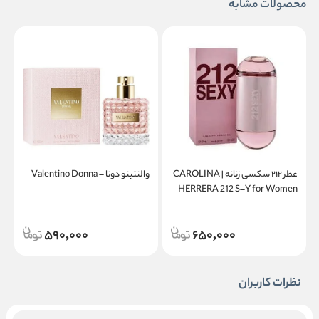
محصولات مشابه
عطر ۲۱۲ سکسی زنانه | CAROLINA
والنتینو دونا – Valentino Donna
a
HERRERA 212 S–Y for Women
590,000
650,000
نظرات کاربران