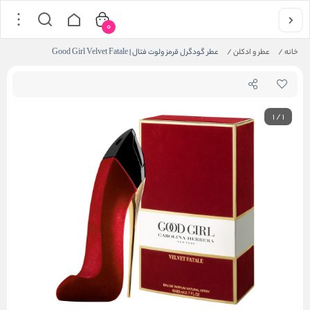
0
خانه
/
عطر و ادکلن
/
عطر گودگرل قرمز ولوت فتال | Good Girl Velvet Fatale
1
/
1