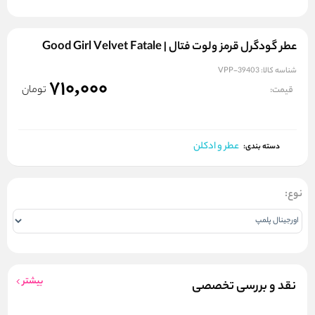
عطر گودگرل قرمز ولوت فتال | Good Girl Velvet Fatale
شناسه کالا:
VPP-39403
710,000
تومان
قیمت:
عطر و ادکلن
دسته بندی:
نوع:
بیشتر
نقد و بررسی تخصصی