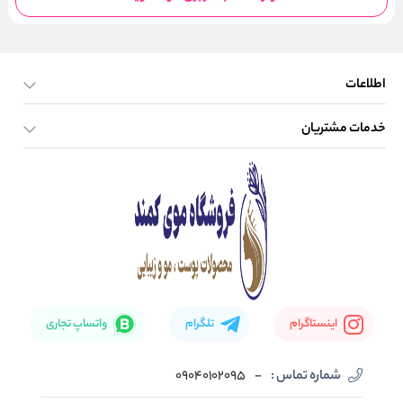
اطلاعات
خدمات مشتریان
صفحه اصلی
تماس با ما
بلاگ
نحوه ارسال کالا
اینستاگرام
تلگرام
واتساپ تجاری
شماره تماس :
-
09040102095