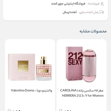
فروشنده:
فروشگاه اینترنتی موی کمند
زمان آماده سازی:
آماده ارسال
محصولات مشابه
عطر ۲۱۲ سکسی زنانه | CAROLINA
والنتینو دونا – Valentino Donna
a
HERRERA 212 S–Y for Women