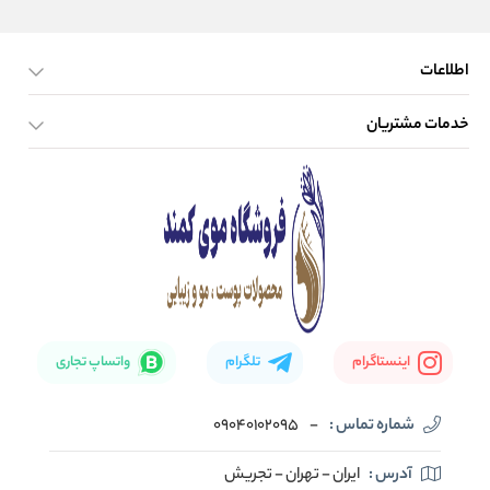
اطلاعات
خدمات مشتریان
صفحه اصلی
تماس با ما
بلاگ
نحوه ارسال کالا
اینستاگرام
تلگرام
واتساپ تجاری
شماره تماس :
-
09040102095
آدرس :
ایران - تهران - تجریش