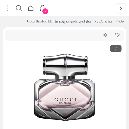
0
خانه
/
عطر و ادکلن
/
عطر گوچی بامبو ادو پرفیوم | Gucci Bamboo EDP
1
/
1