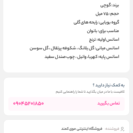
برند: گوچی
حجم: 75 میل
گروه بویایی: رایحه های گلی
مناسب برای: بانوان
اسانس اولیه: ترنج
اسانس میانی: گل یلانگ ، شکوفه پرتقال ، گل سوسن
اسانس پایه: کهربا، وانیل ، چوب صندل سفید
به کمک نیاز دارید ؟
کافیست با ما در میان بگذارید تا شما را راهنمایی کنیم
09045201850
تماس بگیرید
فروشنده:
فروشگاه اینترنتی موی کمند