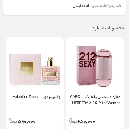
زمان آماده سازی:
آماده ارسال
محصولات مشابه
عطر ۲۱۲ سکسی زنانه | CAROLINA
والنتینو دونا – Valentino Donna
a
HERRERA 212 S–Y for Women
590,000
650,000