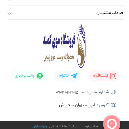
خدمات مشتریان
صفحه اصلی
تماس با ما
بلاگ
نحوه ارسال کالا
اینستاگرام
تلگرام
واتساپ تجاری
شماره تماس :
-
09040102095
آدرس :
ایران - تهران - تجریش
طراحی، توسعه و اجرای فروشگاه اینترنتی:
ویرا پردازش