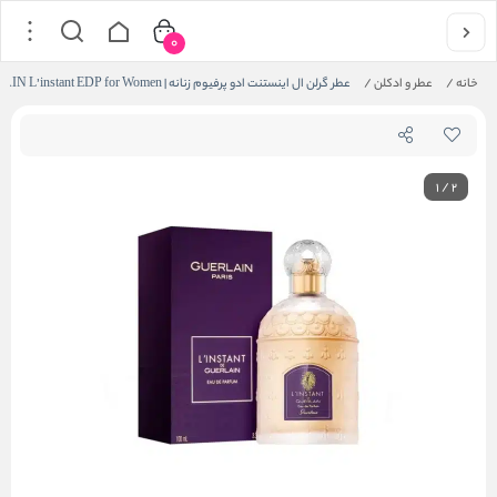
0
خانه
/
عطر و ادکلن
/
عطر گرلن ال اینستنت ادو پرفیوم زنانه | GUERLAIN L’instant EDP for Women
1
/
2