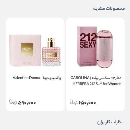
محصولات مشابه
عطر ۲۱۲ سکسی زنانه | CAROLINA
والنتینو دونا – Valentino Donna
a
HERRERA 212 S–Y for Women
590,000
650,000
نظرات کاربران