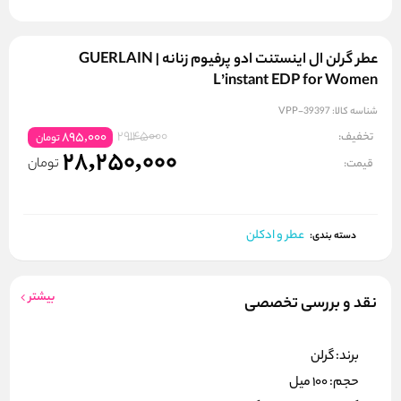
عطر گرلن ال اینستنت ادو پرفیوم زنانه | GUERLAIN
L’instant EDP for Women
شناسه کالا:
VPP-39397
29145000
تخفیف:
895,000
تومان
28,250,000
تومان
قیمت:
عطر و ادکلن
دسته بندی:
بیشتر
نقد و بررسی تخصصی
برند: گرلن
حجم: 100 میل