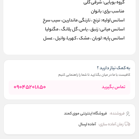
گروه بویایی: شرقی گلی
مناسب برای: بانوان
اسانس اولیه: ترنج ، نارنگی ماندارین، سیب سرخ
اسانس میانی: زنبق ، یاس، گل یلانگ ، مگنولیا
اسانس پایه: لوبان ، مشک ، کهربا، وانیل ، عسل
به کمک نیاز دارید ؟
کافیست با ما در میان بگذارید تا شما را راهنمایی کنیم
09045201850
تماس بگیرید
فروشنده:
فروشگاه اینترنتی موی کمند
زمان آماده سازی:
آماده ارسال