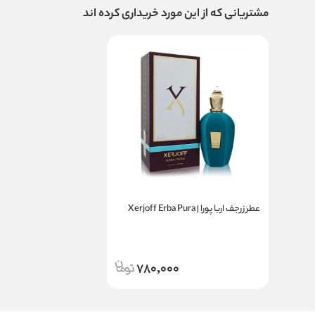
مشتریانی که از این مورد خریداری کرده اند
عطر زرجف اربا پورا | Xerjoff Erba Pura
780,000