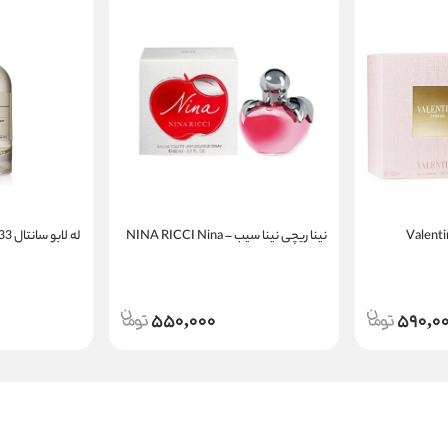
نینا ریچی نینا سیب – NINA RICCI Nina
له لابو سانتال 33 | LE LABO Santal 33
550,000
590,0