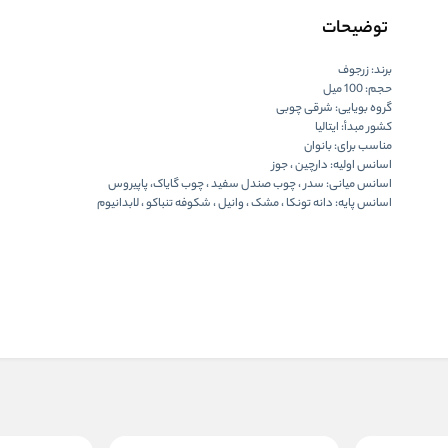
توضیحات
برند: زرجوف
حجم: 100 میل
گروه بویایی: شرقی چوبی
کشور مبدأ: ایتالیا
مناسب برای: بانوان
اسانس اولیه: دارچین ، جوز
اسانس میانی: سدر ، چوب صندل سفید ، چوب گایاک، پاپیروس
اسانس پایه: دانه تونکا ، مشک ، وانیل ، شکوفه تنباکو ، لابدانیوم