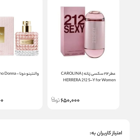
عطر ۲۱۲ سکسی زنانه | CAROLINA
والنتینو دونا – Valentino Donna
HERRERA 212 S–Y for Women
00
650,000
امتیاز کاربران به: