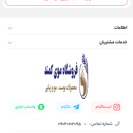
اطلاعات
خدمات مشتریان
صفحه اصلی
تماس با ما
بلاگ
نحوه ارسال کالا
اینستاگرام
تلگرام
واتساپ تجاری
شماره تماس :
-
09040102095