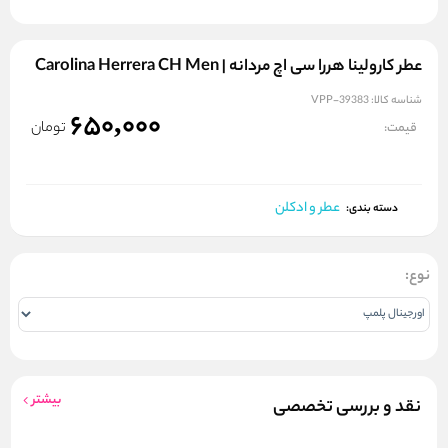
عطر کارولینا هررا سی اچ مردانه | Carolina Herrera CH Men
شناسه کالا:
VPP-39383
650,000
تومان
قیمت:
عطر و ادکلن
دسته بندی:
نوع:
بیشتر
نقد و بررسی تخصصی