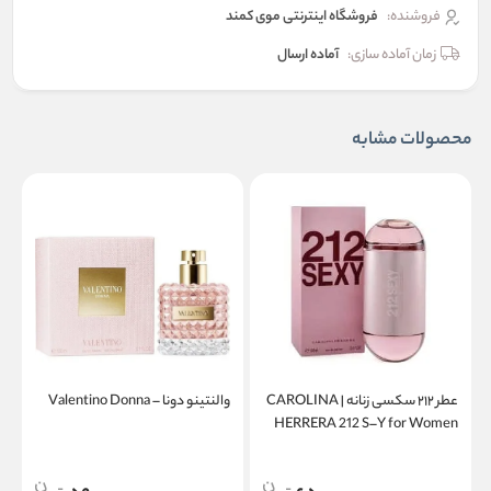
فروشنده:
فروشگاه اینترنتی موی کمند
زمان آماده سازی:
آماده ارسال
محصولات مشابه
عطر ۲۱۲ سکسی زنانه | CAROLINA
والنتینو دونا – Valentino Donna
a
HERRERA 212 S–Y for Women