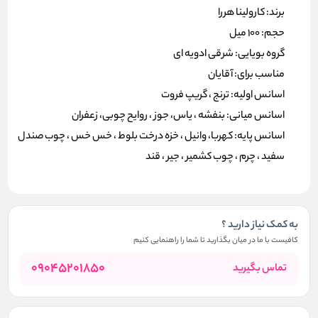
برند: کارولینا هررا
حجم: 100 میل
گروه بویایی: شرقی ادویه ای
مناسب برای: آقایان
اسانس اولیه: ترنج ، گریپ فروت
اسانس میانی: بنفشه ، یاس، جوز ، روایح چوبی، زعفران
اسانس پایه: کهربا، وانیل ، خزه درخت بلوط ، خس خس ، چوب صندل
سفید ، چرم ، چوب کشمیر ، جیر ، قند
به کمک نیاز دارید ؟
کافیست با ما در میان بگذارید تا شما را راهنمایی کنیم
09045201850
تماس بگیرید