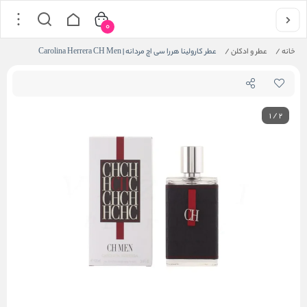
0
خانه
/
عطر و ادکلن
/
عطر کارولینا هررا سی اچ مردانه | Carolina Herrera CH Men
1
/
2