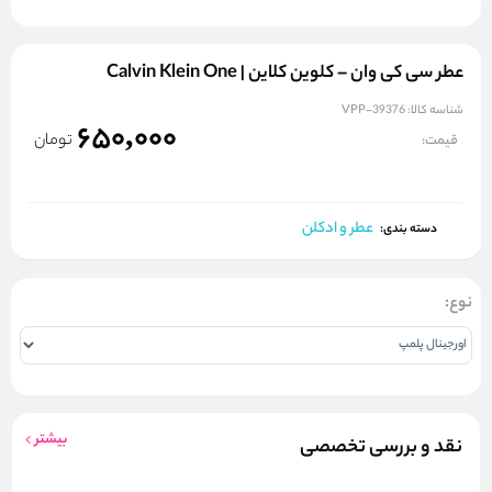
عطر سی کی وان – کلوین کلاین | Calvin Klein One
شناسه کالا:
VPP-39376
650,000
تومان
قیمت:
عطر و ادکلن
دسته بندی:
نوع:
بیشتر
نقد و بررسی تخصصی