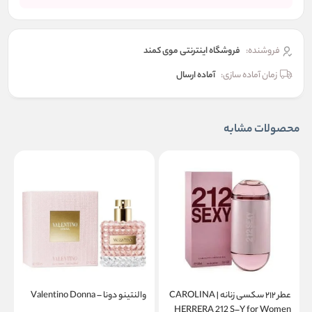
فروشنده:
فروشگاه اینترنتی موی کمند
زمان آماده سازی:
آماده ارسال
محصولات مشابه
عطر ۲۱۲ سکسی زنانه | CAROLINA
والنتینو دونا – Valentino Donna
a
HERRERA 212 S–Y for Women