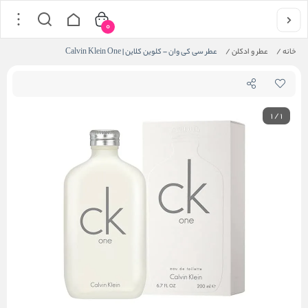
0
خانه
/
عطر و ادکلن
/
عطر سی کی وان – کلوین کلاین | Calvin Klein One
1
/
1