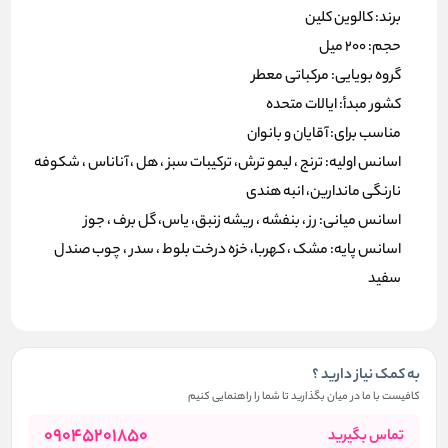
برند: کالوین کلین
حجم: 200 میل
گروه بویایی: مرکباتی معطر
کشور مبدأ: ایالات متحده
مناسب برای: آقایان و بانوان
اسانس اولیه: ترنج ، لیمو ترش، ترکیبات سبز ، هل ، آناناس ، شکوفه
نارنگی ماندارین، انبه هندی
اسانس میانی: رز ، بنفشه ، ریشه زنبق، یاس، گل برف ، جوز
اسانس پایه: مشک ، کهربا، خزه درخت بلوط ، سدر ، چوب صندل
سفید
به کمک نیاز دارید ؟
کافیست با ما در میان بگذارید تا شما را راهنمایی کنیم
09045201850
تماس بگیرید