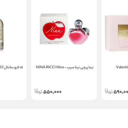
نینا ریچی نینا سیب – NINA RICCI Nina
له لابو سانتال 33 | LE LABO Santal 33
550,000
590,0