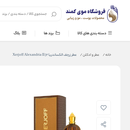
دسته بندی های کالا
برند ها
بلاگ
خانه
/
عطر و ادکلن
/
عطر زرجف الکساندریا ۲ | Xerjoff Alexandria II