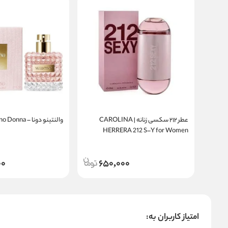
عطر ۲۱۲ سکسی زنانه | CAROLINA
والنتینو دونا – Valentino Donna
HERRERA 212 S–Y for Women
00
650,000
امتیاز کاربران به: