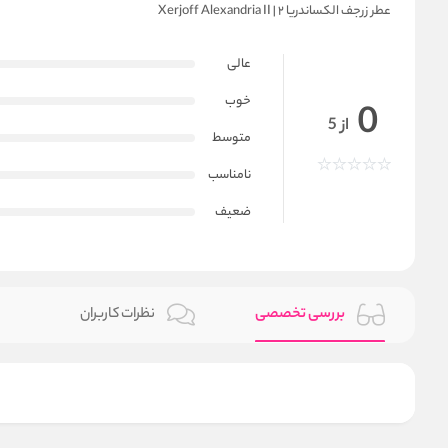
عطر زرجف الکساندریا ۲ | Xerjoff Alexandria II
عالی
خوب
0
از 5
متوسط
نامناسب
ضعیف
بررسی تخصصی
نظرات کاربران