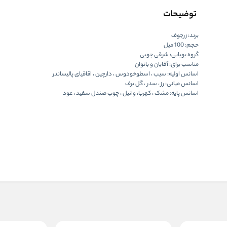
توضیحات
برند: زرجوف
حجم: 100 میل
گروه بویایی: شرقی چوبی
مناسب برای: آقایان و بانوان
اسانس اولیه: سیب ، اسطوخودوس ، دارچین ، اقاقیای پالیساندر
اسانس میانی: رز ، سدر ، گل برف
اسانس پایه: مشک ، کهربا، وانیل ، چوب صندل سفید ، عود