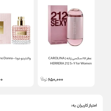
عطر ۲۱۲ سکسی زنانه | CAROLINA
والنتینو دونا – Valentino Donna
HERRERA 212 S–Y for Women
00
650,000
امتیاز کاربران به: