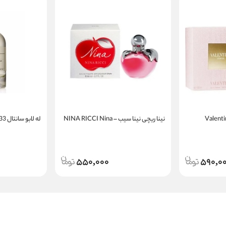
نینا ریچی نینا سیب – NINA RICCI Nina
له لابو سانتال 33 | LE LABO Santal 33
550,000
590,0