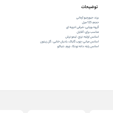
توضیحات
برند: جیورجیو آرمانی
حجم: 125 میل
گروه بویایی: شرقی ادویه ای
مناسب برای: آقایان
اسانس اولیه: ترنج ، لیمو ترش
اسانس میانی: چوب گایاک، بادیان ختایی ، گل زیتون
اسانس پایه: دانه تونکا ، چرم ، تنباکو