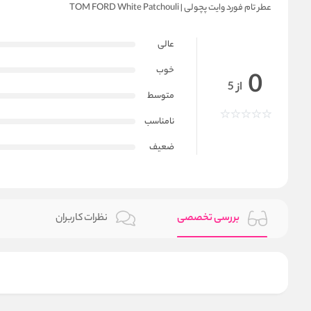
عطر تام فورد وایت پچولی | TOM FORD White Patchouli
عالی
خوب
0
از 5
متوسط
نامناسب
ضعیف
بررسی تخصصی
نظرات کاربران