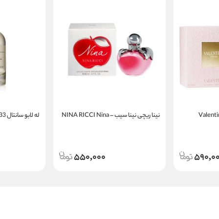
نینا ریچی نینا سیب – NINA RICCI Nina
له لابو سانتال 33 | LE LABO Santal 33
550,000
590,0