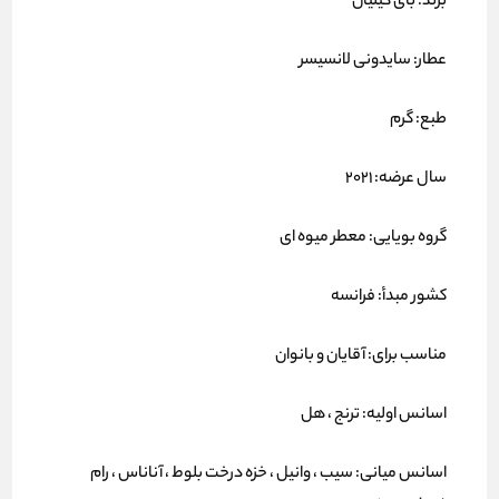
برند: بای کیلیان
عطار: سایدونی لانسیسر
طبع: گرم
سال عرضه: 2021
گروه بویایی: معطر میوه ای
کشور مبدأ: فرانسه
مناسب برای: آقایان و بانوان
اسانس اولیه: ترنج ، هل
اسانس میانی: سیب ، وانیل ، خزه درخت بلوط ، آناناس ، رام