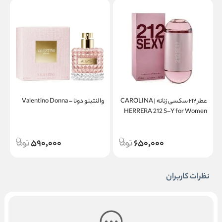
عطر ۲۱۲ سکسی زنانه | CAROLINA
والنتینو دونا – Valentino Donna
a
HERRERA 212 S–Y for Women
590,000
650,000
نظرات کاربران