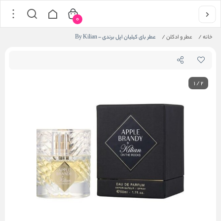
0
خانه
/
عطر و ادکلن
/
عطر بای کیلیان اپل برندی – By Kilian
1
/
2