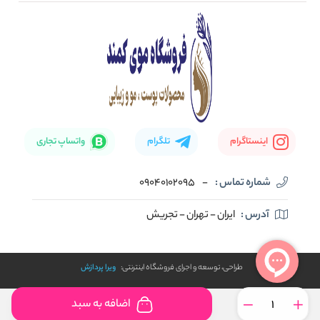
تماس با ما
بلاگ
نحوه ارسال کالا
اینستاگرام
تلگرام
واتساپ تجاری
شماره تماس :
-
09040102095
آدرس :
ایران - تهران - تجریش
طراحی، توسعه و اجرای فروشگاه اینترنتی:
ویرا پردازش
اضافه به سبد