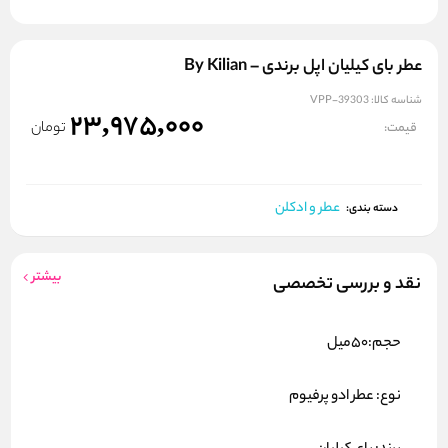
عطر بای کیلیان اپل برندی – By Kilian
شناسه کالا:
VPP-39303
23,975,000
تومان
قیمت:
عطر و ادکلن
دسته بندی:
بیشتر
نقد و بررسی تخصصی
حجم:50میل
نوع: عطر ادو پرفیوم