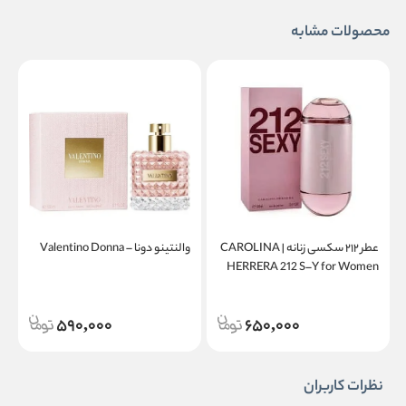
محصولات مشابه
عطر ۲۱۲ سکسی زنانه | CAROLINA
والنتینو دونا – Valentino Donna
a
HERRERA 212 S–Y for Women
590,000
650,000
نظرات کاربران