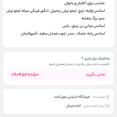
مناسب برای: آقایان و بانوان
اسانس اولیه: ترنج ، لیمو ترش، زنجبیل ، انگور فرنگی سیاه، لیمو ترش
سبز، برگ بنفشه
اسانس میانی: رز ، زنبق ، یاس
اسانس پایه: مشک ، سدر ، چوب صندل سفید ، آمبروکسان
به کمک نیاز دارید ؟
کافیست با ما در میان بگذارید تا شما را راهنمایی کنیم
09045201850
تماس بگیرید
فروشنده:
فروشگاه اینترنتی موی کمند
زمان آماده سازی:
آماده ارسال