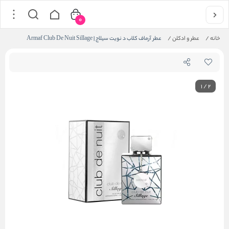
0
خانه
/
عطر و ادکلن
/
عطر آرماف کلاب د نویت سیلاج | Armaf Club De Nuit Sillage
1
/
2