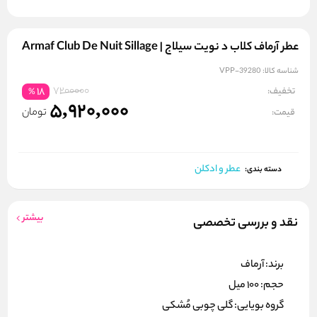
عطر آرماف کلاب د نویت سیلاج | Armaf Club De Nuit Sillage
شناسه کالا:
VPP-39280
7200000
تخفیف:
18
%
5,920,000
تومان
قیمت:
عطر و ادکلن
دسته بندی:
بیشتر
نقد و بررسی تخصصی
برند: آرماف
حجم: 100 میل
گروه بویایی: گلی چوبی مُشکی