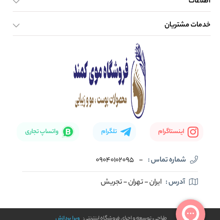
اطلاعات
خدمات مشتریان
صفحه اصلی
تماس با ما
بلاگ
نحوه ارسال کالا
اینستاگرام
تلگرام
واتساپ تجاری
شماره تماس :
-
09040102095
آدرس :
ایران - تهران - تجریش
طراحی، توسعه و اجرای فروشگاه اینترنتی:
ویرا پردازش