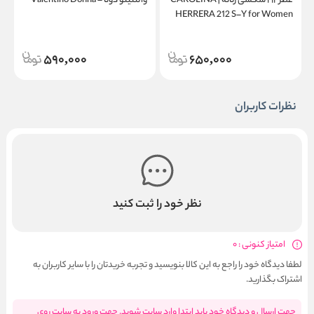
عطر ۲۱۲ سکسی زنانه | CAROLINA
والنتینو دونا – Valentino Donna
a
HERRERA 212 S–Y for Women
590,000
650,000
نظرات کاربران
نظر خود را ثبت کنید
امتیاز کنونی : 0
لطفا دیدگاه خود را راجع به این کالا بنویسید و تجربه خریدتان را با سایر کاربران به
اشتراک بگذارید.
جهت ارسال و دیدگاه خود باید ابتدا وارد سایت شوید. جهت ورود به سایت روی