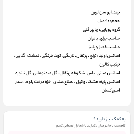
برند: ایو سن لورن
حجم: 90 میل
گروه بویایی: چایپر گلی
مناسب برای: بانوان
مناسب فصل: پاییز
اسانس اولیه: ترنج ، پرتقال، نارنگی، توت فرنگی ، تمشک ، گلابی ،
ترکیب کالون
اسانس میانی: یاس، شکوفه پرتقال ، گل صدتومانی، گل تاتوره
اسانس پایه: مشک ، وانیل ، نعناع هندی ، خزه درخت بلوط ، سدر ،
آمبروکسان
به کمک نیاز دارید ؟
کافیست با ما در میان بگذارید تا شما را راهنمایی کنیم