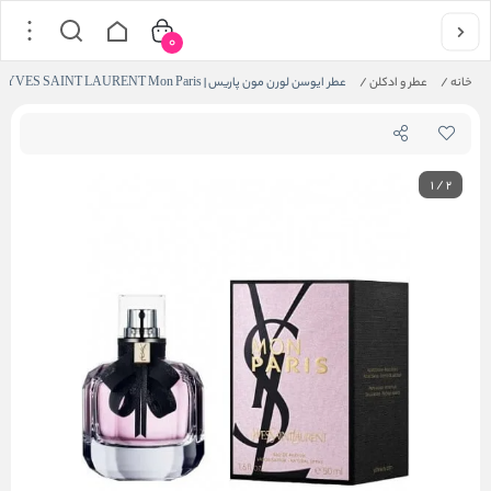
0
خانه
/
عطر و ادکلن
/
عطر ایوسن لورن مون پاریس | YVES SAINT LAURENT Mon Paris
1
/
2