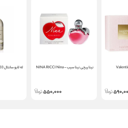
نینا ریچی نینا سیب – NINA RICCI Nina
له لابو سانتال 33 | LE LABO Santal 33
550,000
590,0