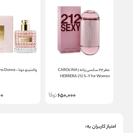
عطر ۲۱۲ سکسی زنانه | CAROLINA
والنتینو دونا – Valentino Donna
HERRERA 212 S–Y for Women
00
650,000
امتیاز کاربران به: