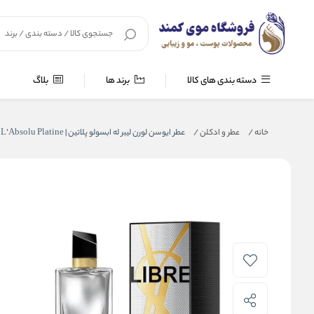
دسته بندی های کالا
برند ها
بلاگ
خانه
/
عطر و ادکلن
/
عطر ایوسن لورن لیبر له ابسولو پلاتین | Libre L’Absolu Platine