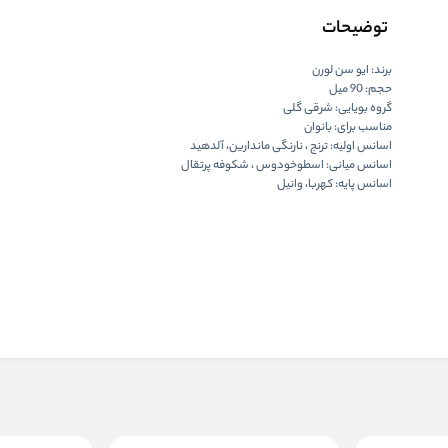
توضیحات
برند: ایو سن لورن
حجم: 90 میل
گروه بویایی: شرقی گلی
مناسب برای: بانوان
اسانس اولیه: ترنج ، نارنگی ماندارین، آلدهید
اسانس میانی: اسطوخودوس ، شکوفه پرتقال
اسانس پایه: کهربا، وانیل