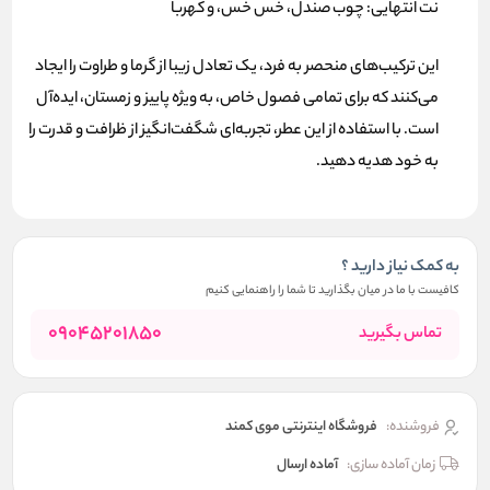
نت انتهایی:
چوب صندل، خس خس، و کهربا
این ترکیب‌های منحصر به فرد، یک تعادل زیبا از گرما و طراوت را ایجاد
می‌کنند که برای تمامی فصول خاص، به ویژه پاییز و زمستان، ایده‌آل
است. با استفاده از این عطر، تجربه‌ای شگفت‌انگیز از ظرافت و قدرت را
به خود هدیه دهید.
به کمک نیاز دارید ؟
کافیست با ما در میان بگذارید تا شما را راهنمایی کنیم
09045201850
تماس بگیرید
فروشنده:
فروشگاه اینترنتی موی کمند
زمان آماده سازی:
آماده ارسال