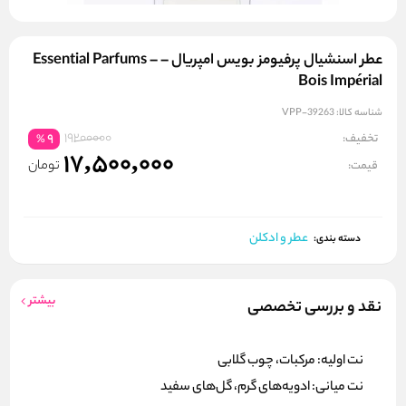
عطر اسنشیال پرفیومز بویس امپریال – Essential Parfums –
Bois Impérial
شناسه کالا:
VPP-39263
19200000
تخفیف:
9
%
17,500,000
تومان
قیمت:
عطر و ادکلن
دسته بندی:
بیشتر
نقد و بررسی تخصصی
نت اولیه:
مرکبات، چوب گلابی
نت میانی:
ادویه‌های گرم، گل‌های سفید