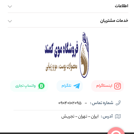
اطلاعات
خدمات مشتریان
صفحه اصلی
تماس با ما
بلاگ
نحوه ارسال کالا
اینستاگرام
تلگرام
واتساپ تجاری
شماره تماس :
-
09040102095
آدرس :
ایران - تهران - تجریش