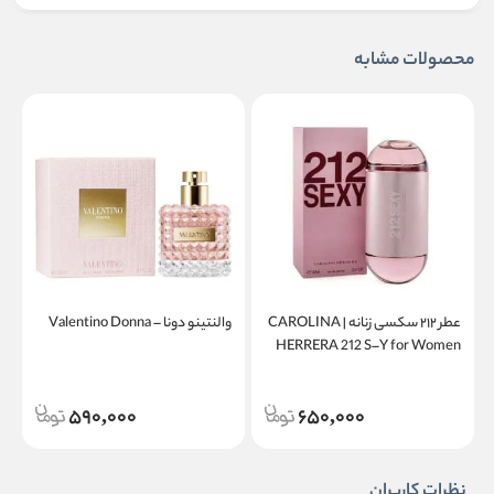
محصولات مشابه
عطر ۲۱۲ سکسی زنانه | CAROLINA
والنتینو دونا – Valentino Donna
a
HERRERA 212 S–Y for Women
590,000
650,000
نظرات کاربران