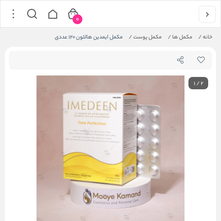
0
خانه
/
مکمل ها
/
مکمل پوست
/
مکمل ایمدین هالئون 120 عددی
1
/
2