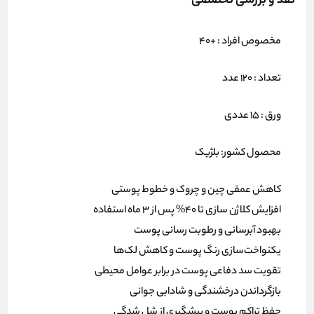
نقد و بررسی تخصصی
مخصوص افراد : +40
تعداد : 120 عدد
ورق : 15 عددی
محصول کشور: بلژیک
کاهش عمقی چین و چروک
و خطوط پوستی
افزایش کلاژن سازی
تا 40% پس از 3 ماه استفاده
بهبود آبرسانی
و رطوبت رسانی پوست
یکنواخت‌سازی رنگ پوست
و کاهش لک‌ها
تقویت سد دفاعی پوست
در برابر عوامل محیطی
بازگرداندن درخشندگی
و شادابی جوانی
حفظ تراکم پوست
و پیشگیری از شل شدگی