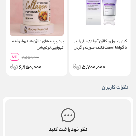
کرم رتینول و کلاژن آنوا ۸۰ میلی‌لیتر
پودر پپتیدهای کلاژن هیدرولیزشده
پ
با گواشا | سفت‌کننده صورت و گردن
کیو‌آرپی نوتریشن
8
%
7,550,000
6,950,000
5,700,000
نظرات کاربران
نظر خود را ثبت کنید