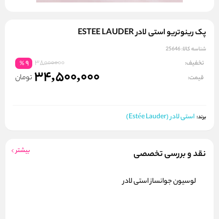
پک رینوتریو استی لادر ESTEE LAUDER
شناسه کالا:
25646
38000000
تخفیف:
9
%
34,500,000
تومان
قیمت:
استی لادر (Estée Lauder)
برند:
بیشتر
نقد و بررسی تخصصی
لوسیون جوانساز استی لادر