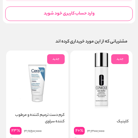
وارد حساب کاربری خود شوید
مشتریانی که از این مورد خریداری کرده اند
جدید
جدید
لوسیون اسانس برایتر ایون بتر
کرم دست ترمیم کننده و مرطوب
ک
کلینیک
کننده سراوی
23
20
%
%
3,750,000
3,300,000