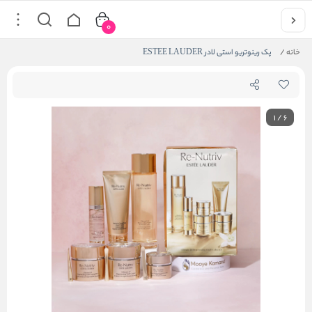
0
خانه
/
پک رینوتریو استی لادر ESTEE LAUDER
1
/
6