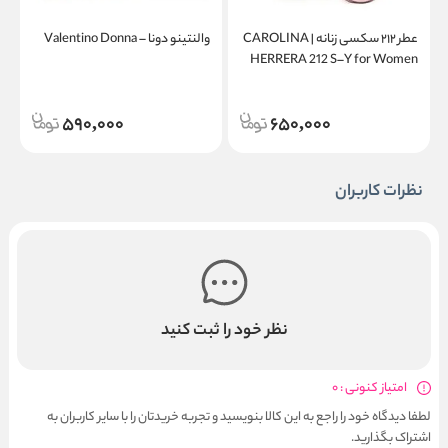
عطر ۲۱۲ سکسی زنانه | CAROLINA
والنتینو دونا – Valentino Donna
a
HERRERA 212 S–Y for Women
590,000
650,000
نظرات کاربران
نظر خود را ثبت کنید
امتیاز کنونی : 0
لطفا دیدگاه خود را راجع به این کالا بنویسید و تجربه خریدتان را با سایر کاربران به
اشتراک بگذارید.