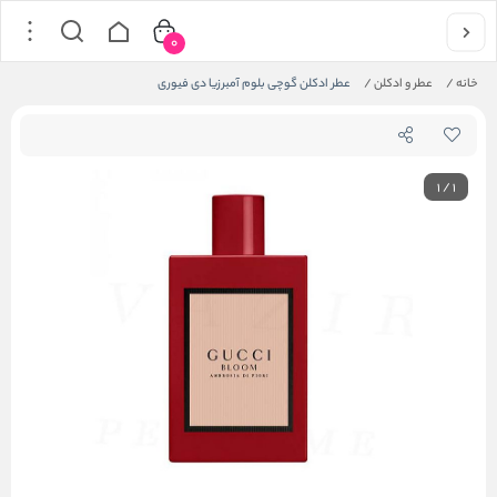
0
خانه
/
عطر و ادکلن
/
عطر ادکلن گوچی بلوم آمبرزیا دی فیوری
1
/
1