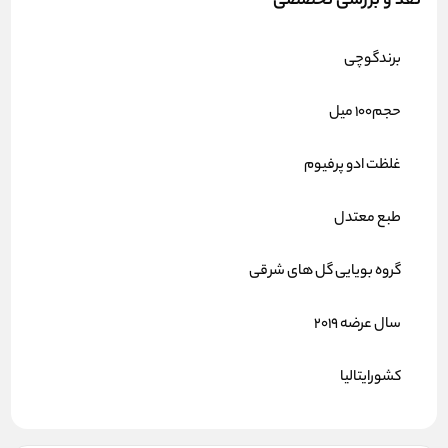
نقد و بررسی تخصصی
برندگوچی
حجم100 میل
غلظت ادو پرفیوم
طبع معتدل
گروه بویایی گل های شرقی
سال عرضه 2019
کشورایتالیا