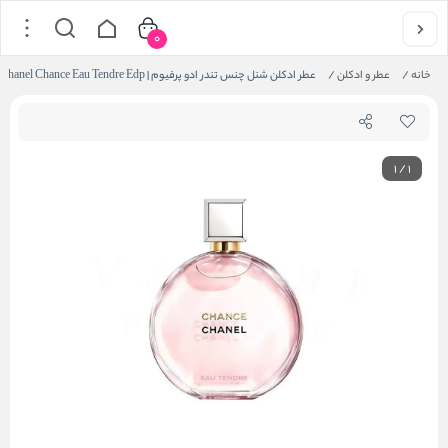
0
خانه
/
عطر و ادکلن
/
عطر ادکلن شنل چنس تندر ادو پرفیوم | Chanel Chance Eau Tendre Edp
1
/
1