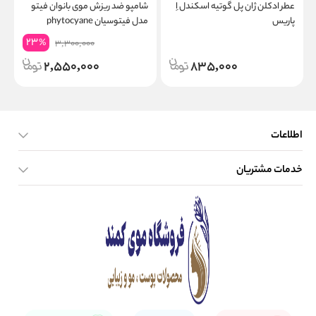
عطر ادکلن ژان پل گوتیه اسکندل اِ
شامپو ضد ریزش موی بانوان فیتو
ب
پاریس
مدل فیتوسیان phytocyane
23
%
3,300,000
2,550,000
835,000
اطلاعات
خدمات مشتریان
صفحه اصلی
تماس با ما
بلاگ
نحوه ارسال کالا