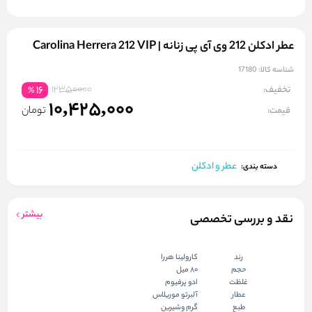
عطر ادکلن 212 وی آی پی زنانه | Carolina Herrera 212 VIP
شناسه کالا:
17180
12350000
تخفیف:
16
%
10,425,000
تومان
قیمت:
عطر و ادکلن
دسته بندی:
بیشتر
نقد و بررسی تخصصی
رند
کارولینا هررا
حجم
80 میل
غلظت
ادو پرفیوم
عطار
آلبرتو موریلاس
طبع
گرم وشیرین