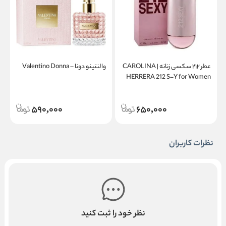
عطر ۲۱۲ سکسی زنانه | CAROLINA
والنتینو دونا – Valentino Donna
a
HERRERA 212 S–Y for Women
590,000
650,000
نظرات کاربران
نظر خود را ثبت کنید