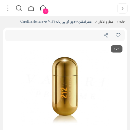
0
خانه
/
عطر و ادکلن
/
عطر ادکلن 212 وی آی پی زنانه | Carolina Herrera 212 VIP
1
/
1