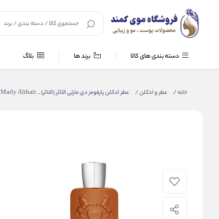
دسته بندی های کالا
برند ها
بلاگ
خانه
/
عطر و ادکلن
/
عطر ادکلن پارفومز دی مارلی الثائر (التائر) _ Parfums de Marly Althaïr