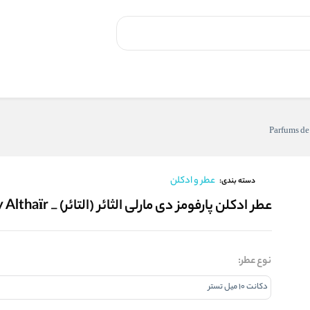
عطر و ادکلن
دسته بندی:
عطر ادکلن پارفومز دی مارلی الثائر (التائر) _ Parfums de Marly Althaïr
نوع عطر: