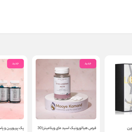
جدید
جدید
ورن
قرص هیالورونیک اسید مای ویتامینز (30
پک پریورین و پا