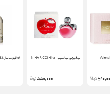
نینا ریچی نینا سیب – NINA RICCI Nina
له لابو سانتال 33 | LE LABO Santal 33
550,000
590,0