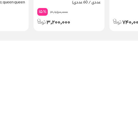
عددی / 60 عددی)
p; queen queen
15
%
3,750,000
3,200,000
740,0