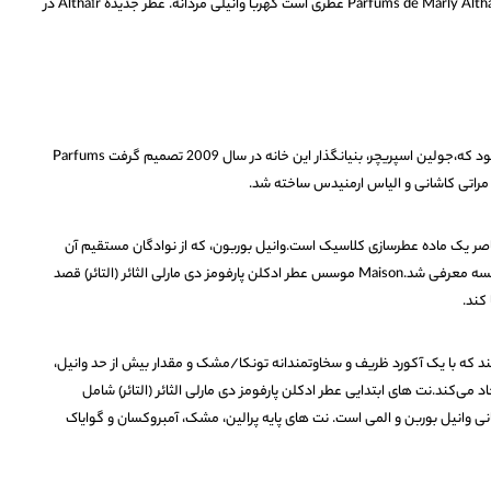
عطر ادکلن پارفومز دی مارلی الثائر (التائر) _ Parfums de Marly Althaïr عطری است کهربا وانیلی مردانه. عطر جدیده Althaïr در
مشتاق زیبایی، ظرافت و تعالی قرن هجدهم بود که،جولین اسپریچر، بنیانگذار این خانه در سال 2009 تصمیم گرفت Parfums
Parfums de Marly جشن معاصر یک ماده عطرسازی کلاسیک است.وانیل بوربون، که از نوادگان مستقیم آن
است که در زمان سلطنت لویی پانزدهم به فرانسه معرفی شد.Maison موسس عطر ادکلن پارفومز دی مارلی الثائر (التائر) قصد
کند.
Parf ترکیبی چوبی، ، تند که با یک آکورد ظریف و سخاوتمندانه تونکا/مشک و مقدار بیش از حد وانیل،
ی‌کند.نت های ابتدایی عطر ادکلن پارفومز دی مارلی الثائر (التائر) شامل
انی وانیل بوربن و المی است. نت های پایه پرالین، مشک، آمبروکسان و گوایاک