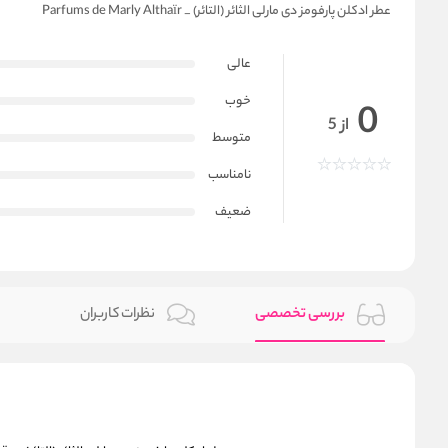
عطر ادکلن پارفومز دی مارلی الثائر (التائر) _ Parfums de Marly Althaïr
عالی
خوب
0
از 5
متوسط
نامناسب
ضعیف
بررسی تخصصی
نظرات کاربران