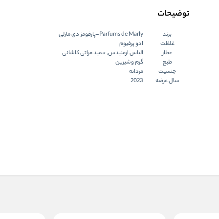
توضیحات
برند
Parfums de Marly-پارفومز دی مارلی
غلظت
ادو پرفیوم
عطار
الیاس ارمنیدس, حمید مراتی کاشانی
طبع
گرم وشیرین
جنسیت
مردانه
سال عرضه
2023