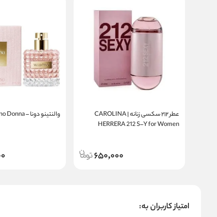
عطر ۲۱۲ سکسی زنانه | CAROLINA
والنتینو دونا – Valentino Donna
HERRERA 212 S–Y for Women
00
650,000
امتیاز کاربران به: