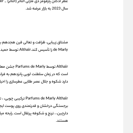
سال 2023 به بازار عرضه شد.
de Marly را تأسیس کند.Althaïr توسط حمید مراتی کاشانی و الیاس ارمنیدس ساخته شد.
Althaïr توسط 
دارد شکوه و جلال عصر طلایی عطرسازی را احیا 
ums de Marly Althaïr
برجستگی درخشان و قدرتمندی روی پوست ایجاد م
دارچین، ، ترنج و شکوفه پرتقال است. رایحه می
هستند.