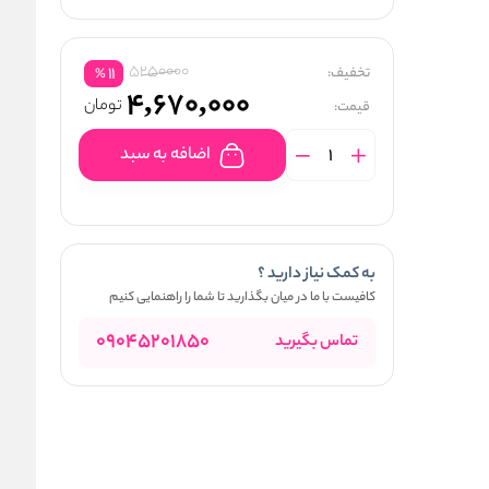
5250000
تخفیف:
11
%
4,670,000
تومان
قیمت:
اضافه به سبد
به کمک نیاز دارید ؟
کافیست با ما در میان بگذارید تا شما را راهنمایی کنیم
09045201850
تماس بگیرید