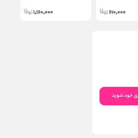
1,160,000
610,000
عطر ادکلن لالیک آمبر نویر |
Lalique Ombre Noire
5250000
تخفیف:
11
%
4,670,000
قیمت:
تومان
ری خود شوید
اضافه به سبد