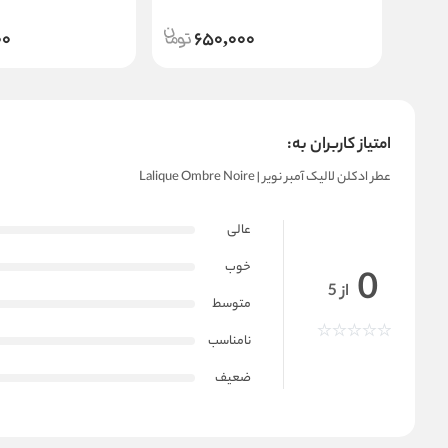
00
650,000
امتیاز کاربران به:
عطر ادکلن لالیک آمبر نویر | Lalique Ombre Noire
عالی
خوب
0
از 5
متوسط
نامناسب
ضعیف