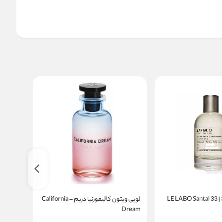
لویی ویتون کالیفورنیا دریم – California
گوچی فلو
nia Eau
Dream
Parfum