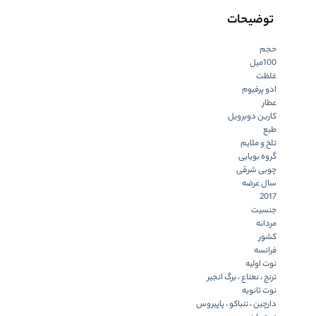
توضیحات
حجم
100میل
غلظت
ادو پرفیوم
عطار
کارین دوبرویل
طبع
تلخ و ملایم
گروه بویایی
چوبی شرقی
سال عرضه
2017
جنسیت
مردانه
کشور
فرانسه
نوت اولیه
ترنج ، نعناع ، برگ انجیر
نوت ثانویه
دارچین ، تنباکو ، پاپیروس