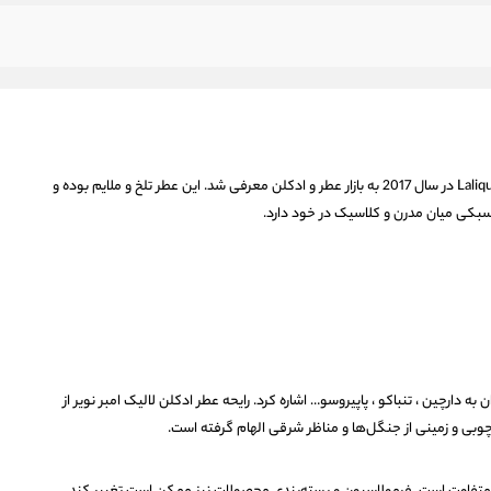
عطر ادکلن لالیک امبر نویر | Lalique Ombre Noire در سال 2017 به بازار عطر و ادکلن معرفی شد. این عطر تلخ و ملایم بوده و
 سبکی میان مدرن و کلاسیک در خود دارد.
ه دارچین ، تنباکو ، پاپیروسو… اشاره کرد. رایحه عطر ادکلن لالیک امبر نویر از
چوبی و زمینی از جنگل‌ها و مناظر شرقی الهام گرفته است.