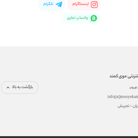
اینستاگرام
تلگرام
واتساپ تجاری
ترنتی موی کمند
بازگشت به بالا
0904
info[at]mooyeka
هران - تجریش