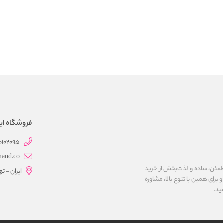
فروشگاه این
0102095
mand.co
مئن، ساده و لذت‌بخش از خرید
ایران - ت
برای همین با تنوع بالا، مشاوره
ید.