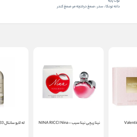
نوت پایه
دانه تونکا ، سدر ، صمغ درختچه مر، صمغ کندر
نینا ریچی نینا سیب – NINA RICCI Nina
له لابو سانتال 33 | LE LABO Santal 33