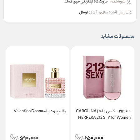
فروشنده:
فروشگاه اینترنتی موی کمند
زمان آماده سازی:
آماده ارسال
محصولات مشابه
عطر ۲۱۲ سکسی زنانه | CAROLINA
والنتینو دونا – Valentino Donna
a
HERRERA 212 S–Y for Women
590,000
650,000