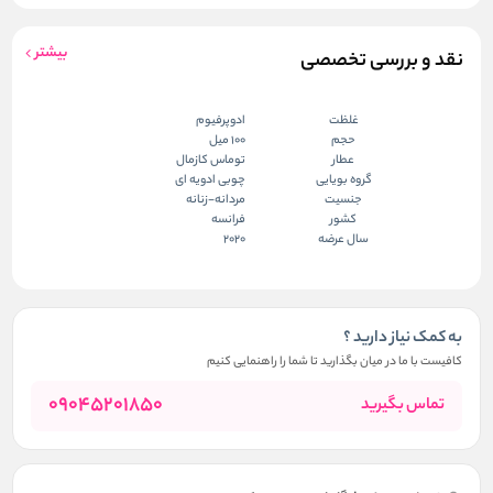
بیشتر
نقد و بررسی تخصصی
غلظت
ادوپرفیوم
حجم
100 میل
عطار
توماس کازمال
گروه بویایی
چوبی ادویه ای
جنسیت
مردانه-زنانه
کشور
فرانسه
سال عرضه
2020
به کمک نیاز دارید ؟
کافیست با ما در میان بگذارید تا شما را راهنمایی کنیم
09045201850
تماس بگیرید