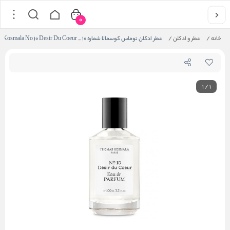
0
خانه
/
عطر و ادکلن
/
عطر ادکلن توماس کوسمالا شماره 10 _ Thomas Kosmala No 10 Desir Du Coeur
1
/
1