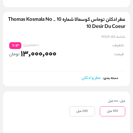
عطر ادکلن توماس کوسمالا شماره 10 _ Thomas Kosmala No
10 Desir Du Coeur
شناسه کالا:
15524
15000000
تخفیف:
13
%
13,000,000
تومان
قیمت:
عطر و ادکلن
دسته بندی:
میل
:
100 میل
100 میل
240 میل