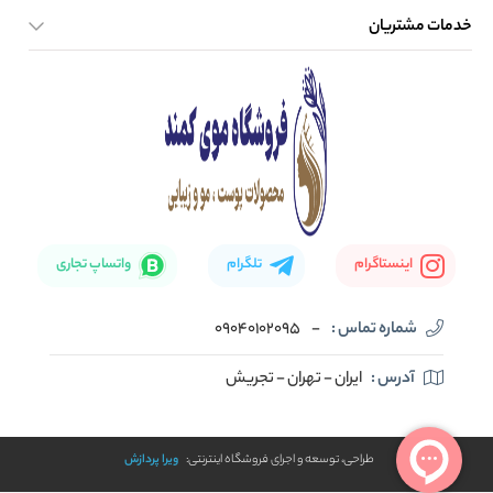
خدمات مشتریان
صفحه اصلی
تماس با ما
بلاگ
نحوه ارسال کالا
اینستاگرام
تلگرام
واتساپ تجاری
شماره تماس :
-
09040102095
آدرس :
ایران - تهران - تجریش
طراحی، توسعه و اجرای فروشگاه اینترنتی:
ویرا پردازش