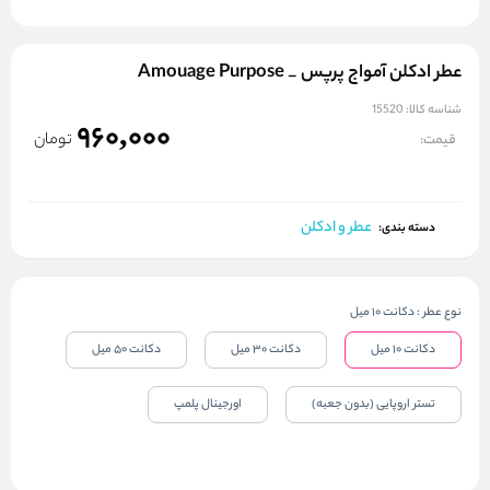
عطر ادکلن آمواج پرپس _ Amouage Purpose
شناسه کالا:
15520
960,000
تومان
قیمت:
عطر و ادکلن
دسته بندی:
نوع عطر
:
دکانت ۱۰ میل
دکانت ۱۰ میل
دکانت ۳۰ میل
دکانت ۵۰ میل
تستر اروپایی (بدون جعبه)
اورجینال پلمپ