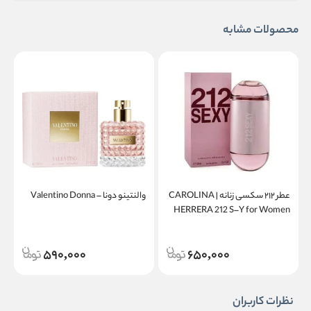
محصولات مشابه
عطر ۲۱۲ سکسی زنانه | CAROLINA
والنتینو دونا – Valentino Donna
a
HERRERA 212 S–Y for Women
590,000
650,000
نظرات کاربران