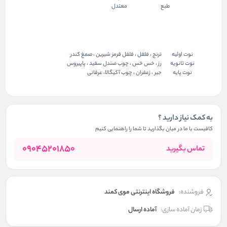
طبع
معتدل
نوت اولیه
ترنج ، فلفل ، فلفل قرمز شیرین ، صمغ کندر
نوت ثانویه
رز ، خس خس ، چوب صندل سفید ، پاپیروس
نوت پایه
جیر ، زعفران ، چوب آکیگالا، عرفانی
به کمک نیاز دارید ؟
کافیست با ما در میان بگذارید تا شما را راهنمایی کنیم
09045201850
تماس بگیرید
فروشنده:
فروشگاه اینترنتی موی کمند
زمان آماده سازی:
آماده ارسال