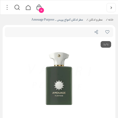
0
خانه
/
عطر و ادکلن
/
عطر ادکلن آمواج پرپس _ Amouage Purpose
1
/
1