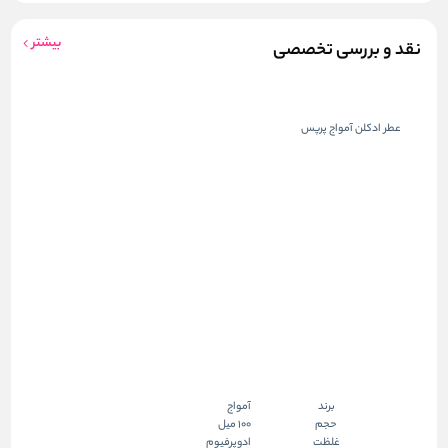
بیشتر
نقد و بررسی تخصصی
عطر ادکلن آمواج پرپس
برند
آمواج
حجم
100 میل
غلظت
ادوپرفیوم