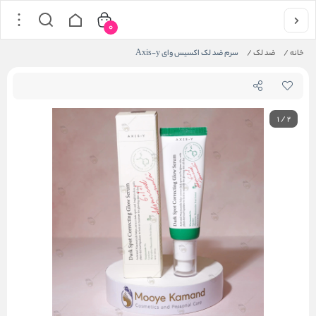
0
خانه
/
ضد لک
/
سرم ضد لک اکسیس وای Axis-y
1
/
2