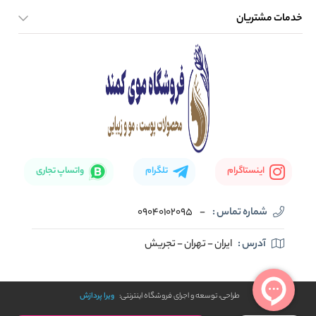
خدمات مشتریان
صفحه اصلی
تماس با ما
بلاگ
نحوه ارسال کالا
اینستاگرام
تلگرام
واتساپ تجاری
شماره تماس :
-
09040102095
آدرس :
ایران - تهران - تجریش
طراحی، توسعه و اجرای فروشگاه اینترنتی:
ویرا پردازش