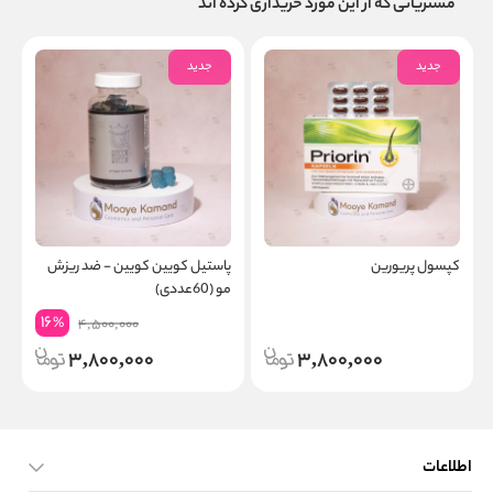
مشتریانی که از این مورد خریداری کرده اند
جدید
جدید
کپسول پریورین
پاستیل کویین کویین - ضد ریزش
ب
مو (60عددی)
و
16
%
4,500,000
3,800,000
3,800,000
اطلاعات