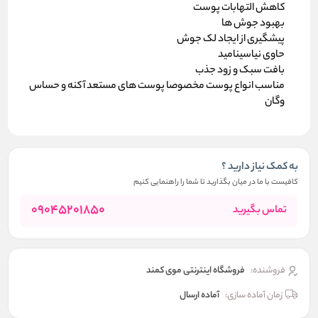
کاهش التهابات پوست
بهبود جوش ها
پیشگیری از ایجاد لک جوش
حاوی نیاسینامید
بافت سبک و زود جذب
مناسب انواع پوست مخصوصا پوست های مستعد آکنه و حساس
وگان
به کمک نیاز دارید ؟
کافیست با ما در میان بگذارید تا شما را راهنمایی کنیم
09045201850
تماس بگیرید
فروشنده:
فروشگاه اینترنتی موی کمند
زمان آماده سازی:
آماده ارسال