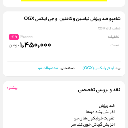
شامپو ضد ریزش نیاسین و کافئین او جی ایکس OGX
شناسه کالا:
12317
1600000
تخفیف:
9
%
1,450,000
تومان
قیمت:
او جی ایکس (OGX)
محصولات مو
برند:
دسته بندی:
بیشتر
نقد و بررسی تخصصی
ضد ریزش
افزایش رشد موها
تقویت فولیکول های مو
افزایش گردش خون کف سر