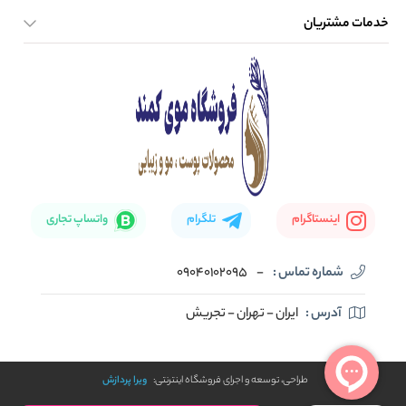
خدمات مشتریان
صفحه اصلی
تماس با ما
بلاگ
نحوه ارسال کالا
اینستاگرام
تلگرام
واتساپ تجاری
شماره تماس :
-
09040102095
آدرس :
ایران - تهران - تجریش
طراحی، توسعه و اجرای فروشگاه اینترنتی:
ویرا پردازش