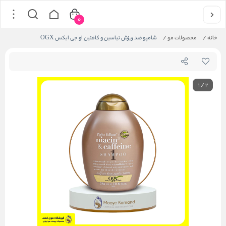
0
خانه
/
محصولات مو
/
شامپو ضد ریزش نیاسین و کافئین او جی ایکس OGX
1
/
2