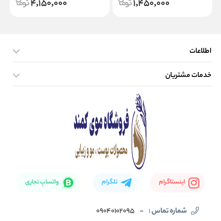
4,150,000
1,450,000
اطلاعات
خدمات مشتریان
صفحه اصلی
تماس با ما
بلاگ
نحوه ارسال کالا
اینستاگرام
تلگرام
واتساپ تجاری
شماره تماس :
-
09040102095