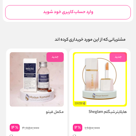
وارد حساب کاربری خود شوید
مشتریانی که از این مورد خریداری کرده اند
جدید
جدید
هایلایتر شیگلم Sheglam
مکمل فیتو
پ
14
12
%
%
4,850,000
1,650,000