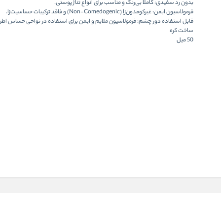
بدون رد سفیدی: کاملاً بی‌رنگ و مناسب برای انواع تناژ پوستی.
فرمولاسیون ایمن: غیرکومدون‌زا (Non-Comedogenic) و فاقد ترکیبات حساسیت‌زا.
قابل استفاده دور چشم: فرمولاسیون ملایم و ایمن برای استفاده در نواحی حساس اط
ساخت کره
50 میل