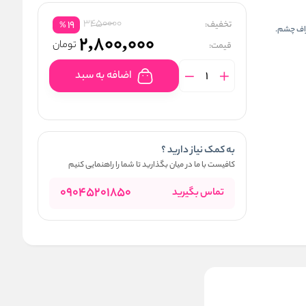
3450000
تخفیف:
19
%
راف چشم.
2,800,000
تومان
قیمت:
اضافه به سبد
به کمک نیاز دارید ؟
کافیست با ما در میان بگذارید تا شما را راهنمایی کنیم
09045201850
تماس بگیرید
ضد آفتاب شماره ۹