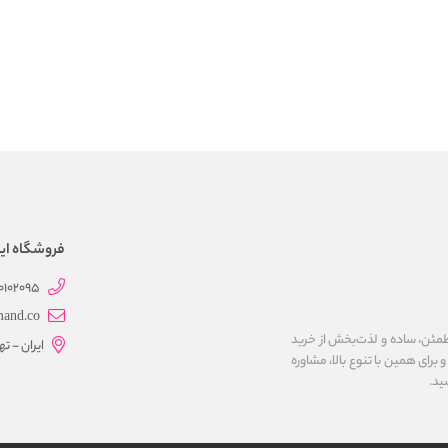
فروشگاه این
0102095
mand.co
مئن، ساده و لذت‌بخش از خرید
ایران - ت
برای همین با تنوع بالا، مشاوره
ید.