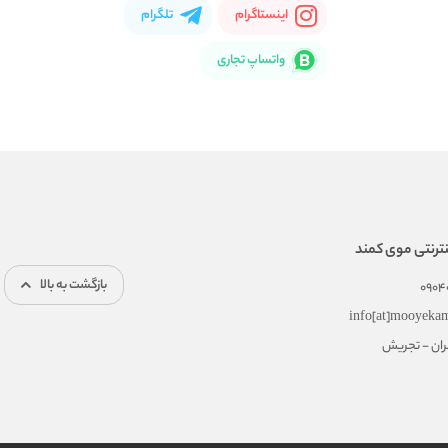
اینستاگرام
تلگرام
واتساپ تجاری
ترنتی موی کمند
بازگشت به بالا
0904
info[at]mooyeka
هران - تجریش