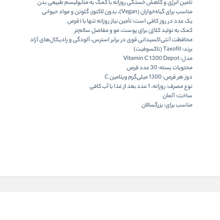
تأمین انرژی و کاهش خستگی روزانه
با کمک به متابولیسم طبیعی بدن
مناسب برای گیاه‌خواران (Vegan)
، بدون لاکتوز، گلوتن و مواد حیوانی
یک عدد در روز کافی است
؛ تأمین نیاز روزانه تنها با ۱ قرص
کمک به
تولید کلاژن
برای پوست، مو و مفاصل سالم‌تر
محافظت آنتی‌اکسیدانی قوی
در برابر استرس، آلودگی و رادیکال‌های آزاد
برند:
Taxofit (تاکسوفیت)
مدل:
Vitamin C 1300 Depot
محتویات بسته:
30 عدد قرص
دوز هر قرص:
1300 میلی‌گرم ویتامین C
نوع مصرف:
روزانه، 1 عدد بعد از غذا با آب کافی
ساخت:
آلمان
مناسب برای:
بزرگسالان