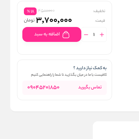
4500000
تخفیف:
18
%
3,700,000
تومان
قیمت:
اضافه به سبد
به کمک نیاز دارید ؟
کافیست با ما در میان بگذارید تا شما را راهنمایی کنیم
09045201850
تماس بگیرید
ویتامین سی 1300