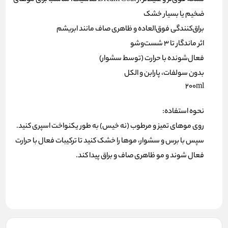
نسخه قوی‌تر و غلیظ‌تر از Dream Coat کلاسیک، مناسب برای موهای
ضخیم یا بسیار خشک
براق‌کنندگی فوق‌العاده و ظاهری صاف مانند ابریشم
اثر ماندگار تا ۳ شست‌وشو
فعال‌شونده با حرارت (توسط سشوار)
بدون سولفات، پارابن و الکل
200ml
نحوه استفاده:
روی موهای تمیز و مرطوب (نه خیس) به طور یکنواخت اسپری کنید.
سپس با برس و سشوار، موها را خشک کنید تا ترکیبات فعال با حرارت
فعال شوند و مو ظاهری صاف و براق پیدا کند.