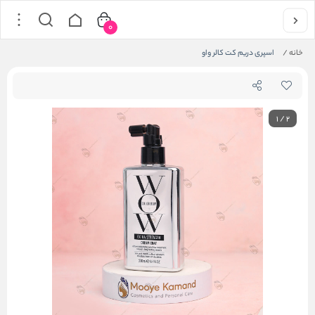
0
خانه
/
اسپری دریم کت کالر واو
1
/
2