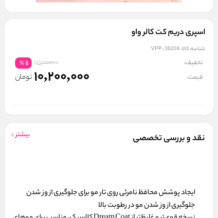
اسپری دریم کت کالر واو
شناسه کالا:
VPP-38208
11500000
تخفیف:
11
%
10,200,000
تومان
قیمت:
بیشتر
نقد و بررسی تخصصی
ایجاد پوشش محافظ نامرئی روی تار مو برای جلوگیری از وز شدن
جلوگیری از وز شدن مو در رطوبت بالا