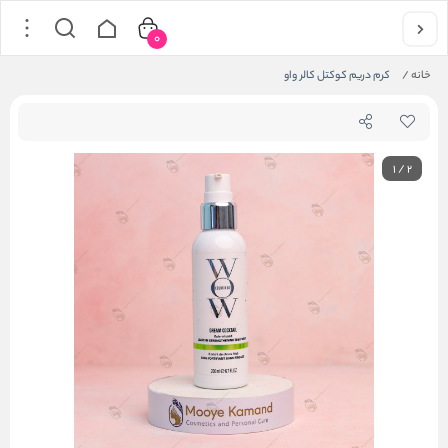
0
خانه
/
کرم دریم کوکتل کالر واو
1
/
2