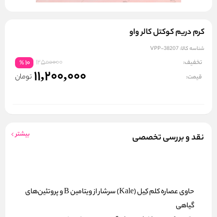
کرم دریم کوکتل کالر واو
شناسه کالا:
VPP-38207
12500000
تخفیف:
10
%
11,200,000
تومان
قیمت:
بیشتر
نقد و بررسی تخصصی
حاوی عصاره کلم کِیل (Kale) سرشار از ویتامین B و پروتئین‌های
گیاهی