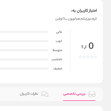
امتیاز کاربران به:
کرم دورچشم هیالورون ب5 اولاین
عالی
خوب
0
از 5
متوسط
نامناسب
ضعیف
بررسی تخصصی
نظرات کاربران