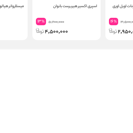
ات اویل اوری
اسپری اکسیر هیربرست بانوان
میسلارواتر هیالورون ب
13
16
%
%
5,200,000
3,500,
4,500,000
2,950,