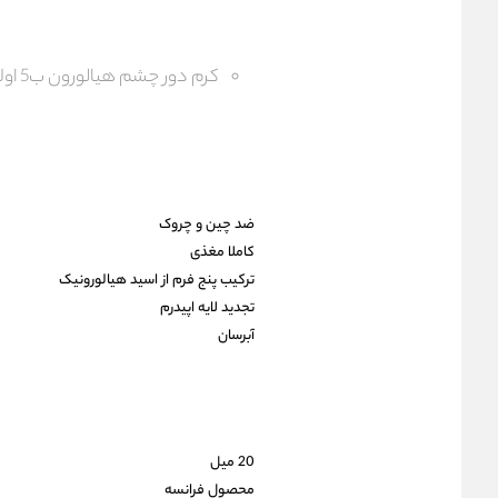
کرم دور چشم هیالورون ب5 اولاین
ضد چین و چروک
کاملا مغذی
ترکیب پنج فرم از اسید هیالورونیک
تجدید لایه اپیدرم
آبرسان
20 میل
محصول فرانسه