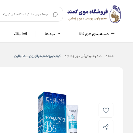
دسته بندی های کالا
برند ها
بلاگ
خانه
/
ضد پف و تیرگی دور چشم
/
کرم دورچشم هیالورون ب5 اولاین