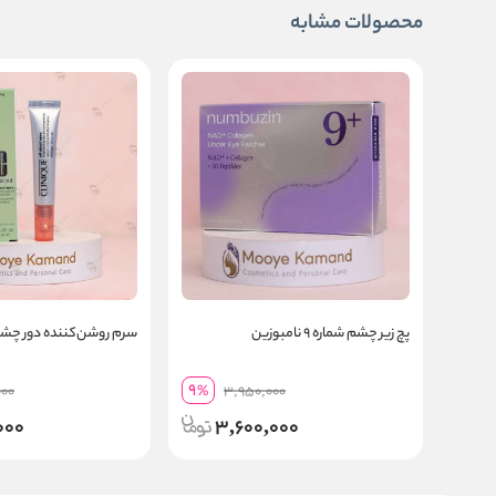
محصولات مشابه
پچ زیر چشم شماره ۹ نامبوزین
سرم روشن‌کننده دور چش
9
000
%
3,950,000
000
3,600,000