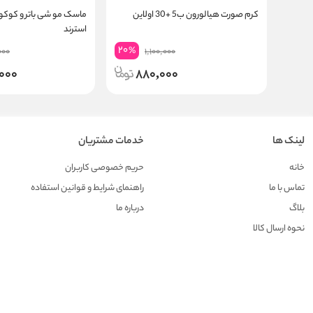
کرم صورت هیالورون ب5 +30 اولاین
ماسک مو شی باتر و کوکون
استرند
20
%
000
1,100,000
000
880,000
لینک ها
خدمات مشتریان
خانه
حریم خصوصی کاربران
تماس با ما
راهنمای شرایط و قوانین استفاده
بلاگ
درباره ما
نحوه ارسال کالا