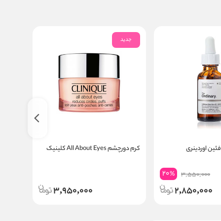
جدید
جدید
ئین اوردینری
کرم دورچشم All About Eyes کلینیک
دورچشم 
20
%
3,550,000
3,950,000
2,850,000