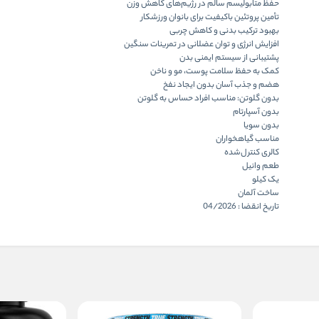
حفظ متابولیسم سالم در رژیم‌های کاهش وزن
تأمین پروتئین باکیفیت برای بانوان ورزشکار
بهبود ترکیب بدنی و کاهش چربی
افزایش انرژی و توان عضلانی در تمرینات سنگین
پشتیبانی از سیستم ایمنی بدن
کمک به حفظ سلامت پوست، مو و ناخن
هضم و جذب آسان بدون ایجاد نفخ
بدون گلوتن: مناسب افراد حساس به گلوتن
بدون آسپارتام
بدون سویا
مناسب گیاهخواران
کالری کنترل‌شده
طعم وانیل
یک کیلو
ساخت آلمان
تاریخ انقضا : 04/2026