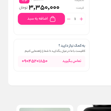
3900000
تخفیف:
14
%
3,350,000
تومان
قیمت:
اضافه به سبد
به کمک نیاز دارید ؟
کافیست با ما در میان بگذارید تا شما را راهنمایی کنیم
09045201850
تماس بگیرید