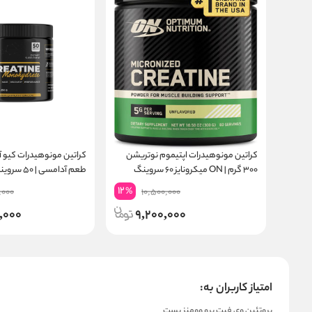
کراتین مونوهیدرات اپتیموم نوتریشن
۳۰۰ گرم | ON میکرونایز ۶۰ سروینگ
طعم آدامسی | ۵۰ سروینگ
12
%
,000
10,500,000
,000
9,200,000
امتیاز کاربران به:
پروتئین وی فیت پرو وومنز بست