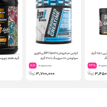
کراتین مونوهیدرات کیو آر پی ۲۵۰ گرم
کراتین میکرونایز BPI Sports ریکاوری
سولوشن ۶۰ سروینگ | ۳۰۰ گرم
گرم طعم چوروس | ۲۴ گرم پر
18
23
%
%
4,500,000
4,500
3,700,000
3,450