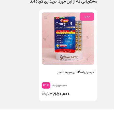
مشتریانی که از این مورد خریداری کرده اند
جدید
کپسول امگا 3 پریمیوم شابنز
13
%
4,550,000
3,950,000