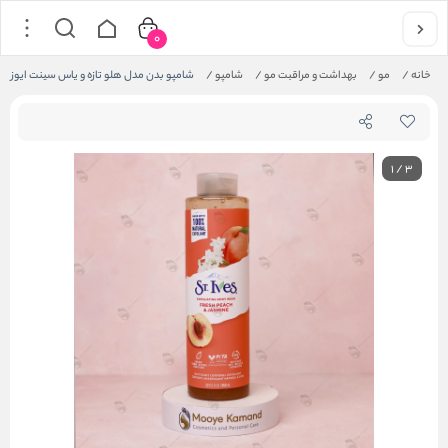
0
خانه
/
مو
/
بهداشت و مراقبت مو
/
شامپو
/
شامپو بدن مدل هلو تازه و یاس سینت ایوز
1
/
3