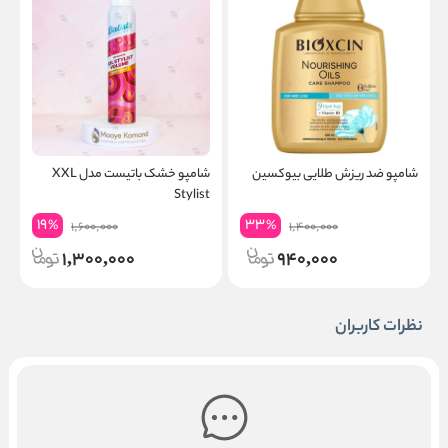
شامپو ضد ریزش طلایی بیوکسین
شامپو خشک باتیست مدل XXL
ش
Stylist
19
33
%
%
1,600,000
1,400,000
1,300,000
940,000
نظرات کاربران