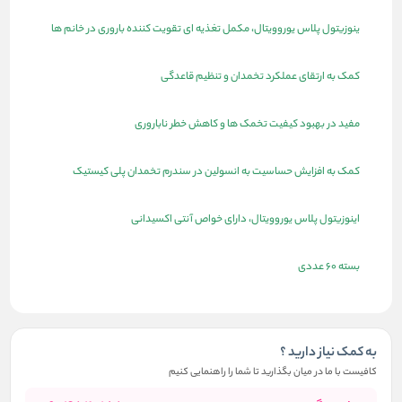
ینوزیتول پلاس یوروویتال، مکمل تغذیه ای تقویت کننده باروری در خانم ها
کمک به ارتقای عملکرد تخمدان و تنظیم قاعدگی
مفید در بهبود کیفیت تخمک ها و کاهش خطر ناباروری
کمک به افزایش حساسیت به انسولین در سندرم تخمدان پلی کیستیک
اینوزیتول پلاس یوروویتال، دارای خواص آنتی اکسیدانی
بسته 60 عددی
به کمک نیاز دارید ؟
کافیست با ما در میان بگذارید تا شما را راهنمایی کنیم