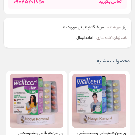
09045201850
تماس بگیرید
فروشنده:
فروشگاه اینترنتی موی کمند
زمان آماده سازی:
آماده ارسال
محصولات مشابه
ول‌ تین هیم پلاس ویتابیوتیکس
ول‌ تین هر پلاس ویتابیوتیکس
و