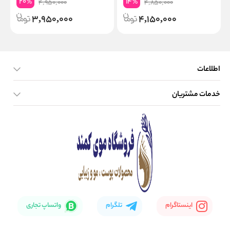
20
14
%
%
4,950,000
4,850,000
3,950,000
4,150,000
اطلاعات
خدمات مشتریان
صفحه اصلی
تماس با ما
بلاگ
نحوه ارسال کالا
اینستاگرام
تلگرام
واتساپ تجاری