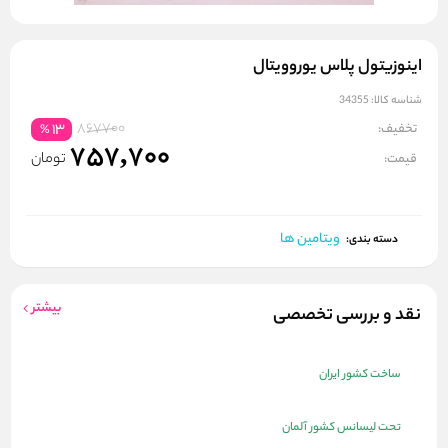
اینوزیتول پلاس یوروویتال
شناسه کالا:
34355
867700
تخفیف:
13
%
757,700
تومان
قیمت:
ویتامین ها
دسته بندی:
بیشتر
نقد و بررسی تخصصی
ساخت کشور ایران
تحت لیسانس کشور آلمان