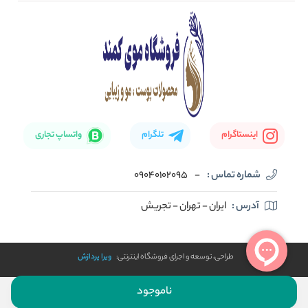
تماس با ما
بلاگ
نحوه ارسال کالا
اینستاگرام
تلگرام
واتساپ تجاری
شماره تماس :
-
09040102095
آدرس :
ایران - تهران - تجریش
طراحی، توسعه و اجرای فروشگاه اینترنتی:
ویرا پردازش
ناموجود