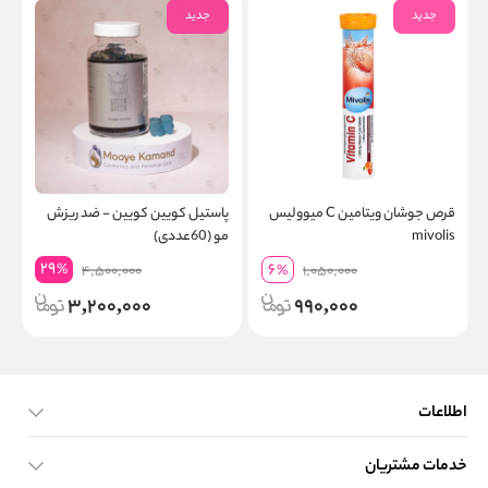
جدید
جدید
قرص جوشان ویتامین C میوولیس
پاستیل کویین کویین - ضد ریزش
mivolis
مو (60عددی)
ت
29
6
%
4,500,000
%
1,050,000
3,200,000
990,000
اطلاعات
خدمات مشتریان
صفحه اصلی