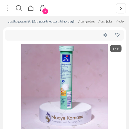
0
خانه
/
مکمل ها
/
ویتامین ها
/
قرص جوشان منیزیم با طعم پرتقال 14 عددی ویتالیس
1
/
2