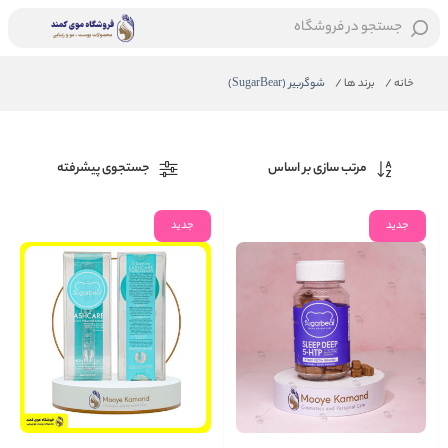
جستجو در فروشگاه
خانه
/
برند ها
/
شوگربیر (SugarBear)
مرتب سازی بر اساس
جستجوی پیشرفته
جدید
جدید