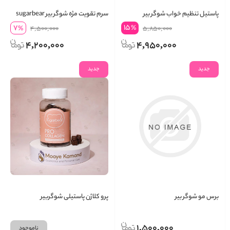
پاستیل تنظیم خواب شوگر بیر
سرم تقویت مژه شوگر بیر sugarbear
اصل آمریکا
15
7
%
%
4,500,000
5,850,000
4,200,000
4,950,000
جدید
جدید
برس مو شوگر بیر
پرو کلاژن پاستیلی شوگربیر
1,500,000
ناموجود